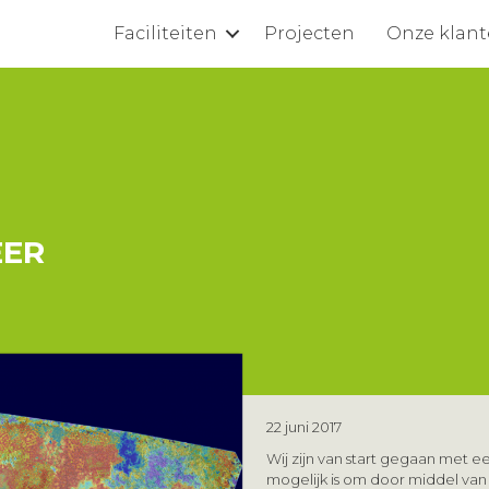
Faciliteiten
Projecten
Onze klan
EER
22 juni 2017
Wij zijn van start gegaan met ee
mogelijk is om door middel va