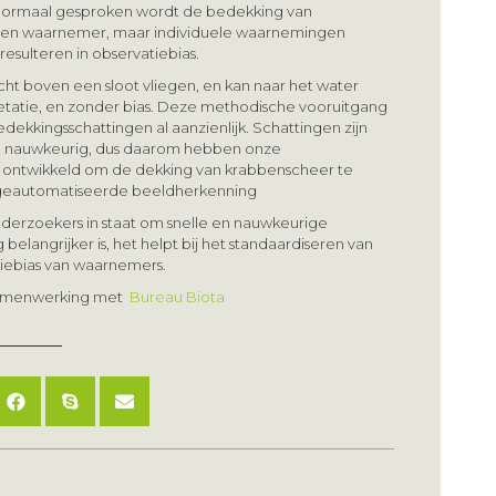
. Normaal gesproken wordt de bedekking van
en waarnemer, maar individuele waarnemingen
 resulteren in observatiebias.
t boven een sloot vliegen, en kan naar het water
etatie, en zonder bias. Deze methodische vooruitgang
edekkingsschattingen al aanzienlijk. Schattingen zijn
de nauwkeurig, dus daarom hebben onze
e ontwikkeld om de dekking van krabbenscheer te
geautomatiseerde beeldherkenning
nderzoekers in staat om snelle en nauwkeurige
 belangrijker is, het helpt bij het standaardiseren van
tiebias van waarnemers.
 samenwerking met
Bureau Biota
UK Seagrass
B
tigt
Symposium 2025
d
 onze
D
hine
10 november 2025
B
7 