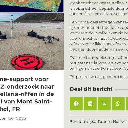
krabbenscheer vast te stellen
krabbenscheer bepaald door e
kunnen flink verschillen wat kan
Een drone daarentegen kan rech
kijken zonder obstructieve veg
verbetert de kwaliteit van de b
voor ons echter niet voldoen
softwareontwikkelaars softwar
bepalen door middel van een 
Deze softwareoplossing stelt o
resultaten te krijgen, en wat nog
tellingen en voorkomt observa
Dit project was uitgevoerd in
Onderzoek beves
ne-support voor
effectiviteit van
Z-onderzoek naar
Deel dit bericht
zeegras zaaimac
llaria-riffen in de
i van Mont Saint-
21 november 2025
𝕏
hel, FR
ovember 2025
Beeld-analyse
,
Drones
,
Nieuws