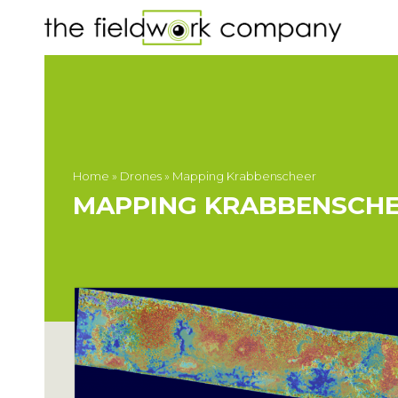
Home
»
Drones
»
Mapping Krabbenscheer
MAPPING KRABBENSCH