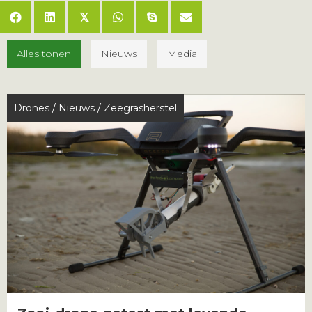
𝕏
Alles tonen
Nieuws
Media
Drones
/
Nieuws
/
Zeegrasherstel