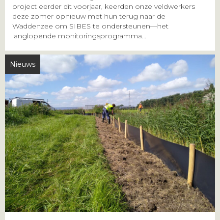
project eerder dit voorjaar, keerden onze veldwerkers
deze zomer opnieuw met hun terug naar de
Waddenzee om SIBES te ondersteunen—het
langlopende monitoringsprogramma...
Nieuws