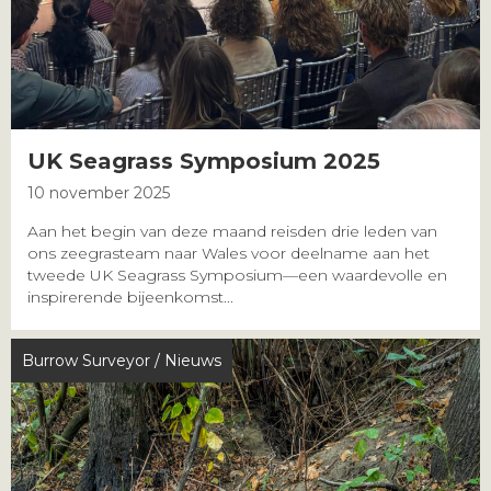
UK Seagrass Symposium 2025
10 november 2025
Aan het begin van deze maand reisden drie leden van
ons zeegrasteam naar Wales voor deelname aan het
tweede UK Seagrass Symposium—een waardevolle en
inspirerende bijeenkomst...
Burrow Surveyor
/
Nieuws