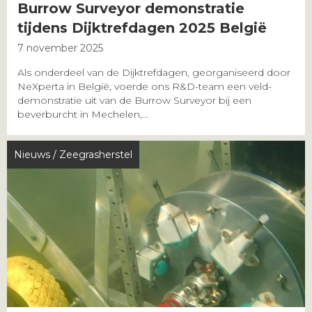
Burrow Surveyor demonstratie
tijdens Dijktrefdagen 2025 België
7 november 2025
Als onderdeel van de Dijktrefdagen, georganiseerd door
NeXperta in België, voerde ons R&D-team een veld­
demonstratie uit van de Burrow Surveyor bij een
beverburcht in Mechelen,...
Nieuws
/
Zeegrasherstel