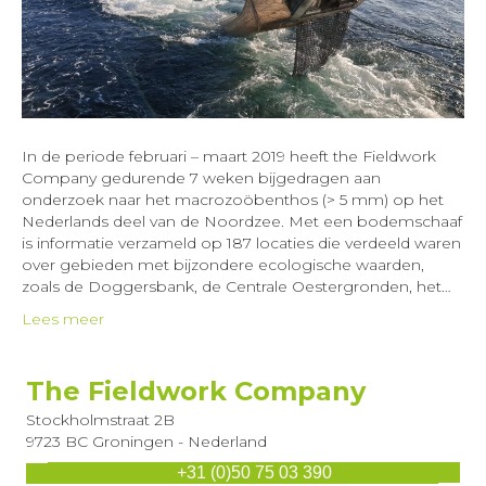
In de periode februari – maart 2019 heeft the Fieldwork
Company gedurende 7 weken bijgedragen aan
onderzoek naar het macrozoöbenthos (> 5 mm) op het
Nederlands deel van de Noordzee. Met een bodemschaaf
is informatie verzameld op 187 locaties die verdeeld waren
over gebieden met bijzondere ecologische waarden,
zoals de Doggersbank, de Centrale Oestergronden, het…
Lees meer
The Fieldwork Company
Stockholmstraat 2B
9723 BC Groningen - Nederland
+31 (0)50 75 03 390
Stuur ons een E-mail